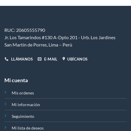
pueden
elegir
en
la
página
RUC: 20605555790
de
Jr. Los Tamarindos #130 A-Dpto 201 - Urb. Los Jardines
producto
San Martín de Porres, Lima – Perú
LLÁMANOS
E-MAIL
UBÍCANOS
Mi cuenta
Mis ordenes
Mi información
Seguimiento
Mi lista de deseos