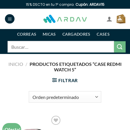
Saltar
15% DSCTO en tu 1ª compra.
Cupón: ARDAV15
al
contenido
CORREAS
MICAS
CARGADORES
CASES
Buscar
por:
INICIO
/
PRODUCTOS ETIQUETADOS “CASE REDMI
WATCH 5”
FILTRAR
¡Oferta!
Añadir