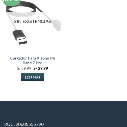
a la
lista de
deseos
SIN EXISTENCIAS
Cargador Para Xiaomi Mi
Band 7 Pro
El
El
S/
39.99
S/
29.99
precio
precio
original
actual
LEER MÁS
era:
es:
S/ 39.99.
S/ 29.99.
RUC: 20605555790