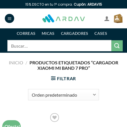
Saltar
15% DSCTO en tu 1ª compra.
Cupón: ARDAV15
al
contenido
CORREAS
MICAS
CARGADORES
CASES
Buscar
por:
INICIO
/
PRODUCTOS ETIQUETADOS “CARGADOR
XIAOMI MI BAND 7 PRO”
FILTRAR
¡Oferta!
Añadir