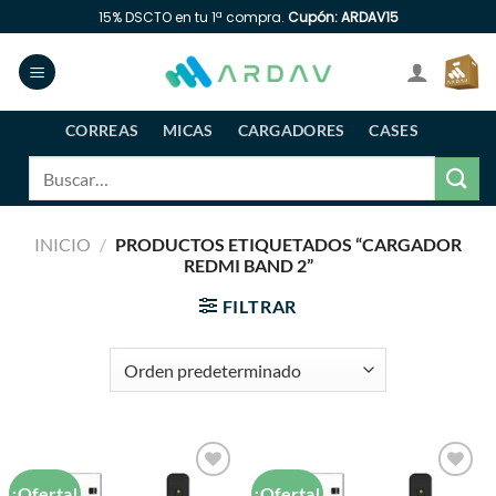
Saltar
15% DSCTO en tu 1ª compra.
Cupón: ARDAV15
al
contenido
CORREAS
MICAS
CARGADORES
CASES
Buscar
por:
INICIO
/
PRODUCTOS ETIQUETADOS “CARGADOR
REDMI BAND 2”
FILTRAR
¡Oferta!
¡Oferta!
Añadir
Añadir