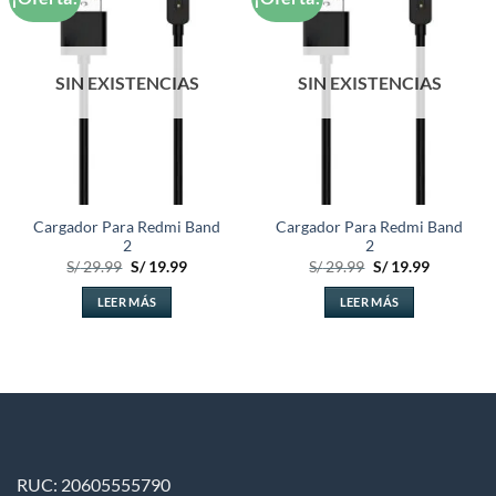
a la
a la
lista de
lista de
deseos
deseos
SIN EXISTENCIAS
SIN EXISTENCIAS
Cargador Para Redmi Band
Cargador Para Redmi Band
2
2
El
El
El
El
S/
29.99
S/
19.99
S/
29.99
S/
19.99
precio
precio
precio
precio
original
actual
original
actual
LEER MÁS
LEER MÁS
era:
es:
era:
es:
S/ 29.99.
S/ 19.99.
S/ 29.99.
S/ 19.99.
RUC: 20605555790