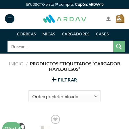
Saltar
15% DSCTO en tu 1ª compra.
Cupón: ARDAV15
al
contenido
CORREAS
MICAS
CARGADORES
CASES
Buscar
por:
INICIO
/
PRODUCTOS ETIQUETADOS “CARGADOR
HAYLOU LS05”
FILTRAR
¡Oferta!
Añadir