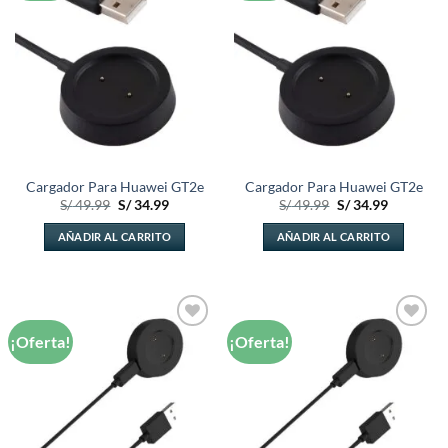
lista de
lista de
deseos
deseos
Cargador Para Huawei GT2e
Cargador Para Huawei GT2e
El
El
El
El
S/
49.99
S/
34.99
S/
49.99
S/
34.99
precio
precio
precio
precio
original
actual
original
actual
AÑADIR AL CARRITO
AÑADIR AL CARRITO
era:
es:
era:
es:
S/ 49.99.
S/ 34.99.
S/ 49.99.
S/ 34.99.
¡Oferta!
¡Oferta!
Añadir
Añadir
a la
a la
lista de
lista de
deseos
deseos