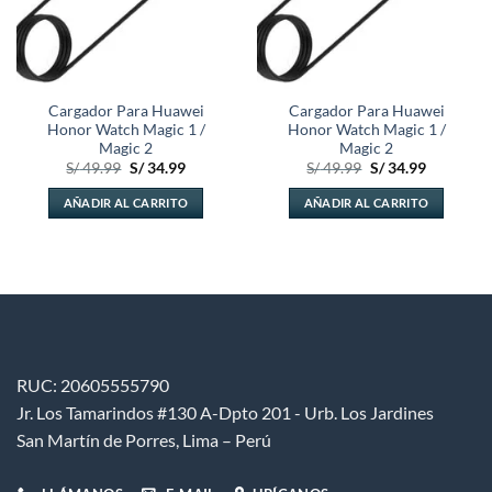
Cargador Para Huawei
Cargador Para Huawei
Honor Watch Magic 1 /
Honor Watch Magic 1 /
Magic 2
Magic 2
El
El
El
El
S/
49.99
S/
34.99
S/
49.99
S/
34.99
precio
precio
precio
precio
original
actual
original
actual
AÑADIR AL CARRITO
AÑADIR AL CARRITO
era:
es:
era:
es:
S/ 49.99.
S/ 34.99.
S/ 49.99.
S/ 34.99.
RUC: 20605555790
Jr. Los Tamarindos #130 A-Dpto 201 - Urb. Los Jardines
San Martín de Porres, Lima – Perú