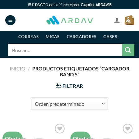
Saltar
15% DSCTO en tu 1ª compra.
Cupón: ARDAV15
al
contenido
CORREAS
MICAS
CARGADORES
CASES
Buscar
por:
INICIO
/
PRODUCTOS ETIQUETADOS “CARGADOR
BAND 5”
FILTRAR
¡Oferta!
¡Oferta!
Añadir
Añadir