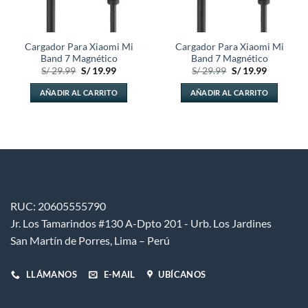
Cargador Para Xiaomi Mi
Cargador Para Xiaomi Mi
Band 7 Magnético
Band 7 Magnético
El
El
El
El
S/
29.99
S/
19.99
S/
29.99
S/
19.99
precio
precio
precio
precio
original
actual
original
actual
AÑADIR AL CARRITO
AÑADIR AL CARRITO
era:
es:
era:
es:
S/ 29.99.
S/ 19.99.
S/ 29.99.
S/ 19.99.
RUC: 20605555790
Jr. Los Tamarindos #130 A-Dpto 201 - Urb. Los Jardines
San Martín de Porres, Lima – Perú
LLÁMANOS
E-MAIL
UBÍCANOS