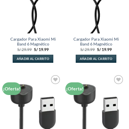
Cargador Para Xiaomi Mi
Cargador Para Xiaomi Mi
Band 6 Magnético
Band 6 Magnético
El
El
El
El
S/
29.99
S/
19.99
S/
29.99
S/
19.99
precio
precio
precio
precio
original
actual
original
actual
AÑADIR AL CARRITO
AÑADIR AL CARRITO
era:
es:
era:
es:
S/ 29.99.
S/ 19.99.
S/ 29.99.
S/ 19.99.
¡Oferta!
¡Oferta!
Añadir
Añadir
a la
a la
lista de
lista de
deseos
deseos