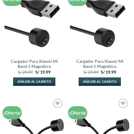
a la
a la
lista de
lista de
deseos
deseos
Cargador Para Xiaomi Mi
Cargador Para Xiaomi Mi
Band 5 Magnético
Band 5 Magnético
El
El
El
El
S/
29.99
S/
19.99
S/
29.99
S/
19.99
precio
precio
precio
precio
original
actual
original
actual
AÑADIR AL CARRITO
AÑADIR AL CARRITO
era:
es:
era:
es:
S/ 29.99.
S/ 19.99.
S/ 29.99.
S/ 19.99.
¡Oferta!
¡Oferta!
Añadir
Añadir
a la
a la
lista de
lista de
deseos
deseos