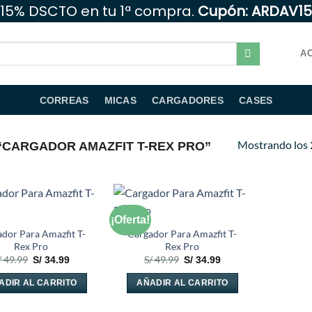
15% DSCTO en tu 1ª compra.
Cupón: ARDAV15
AC
CORREAS
MICAS
CARGADORES
CASES
Mostrando los 
CARGADOR AMAZFIT T-REX PRO”
¡Oferta!
Añadir
Añadir
a la
a la
dor Para Amazfit T-
Cargador Para Amazfit T-
lista de
lista de
Rex Pro
Rex Pro
deseos
deseos
El
El
El
El
/
49.99
S/
49.99
S/
34.99
S/
34.99
precio
precio
precio
precio
original
actual
original
actual
ADIR AL CARRITO
AÑADIR AL CARRITO
era:
es:
era:
es:
S/ 49.99.
S/ 34.99.
S/ 49.99.
S/ 34.99.