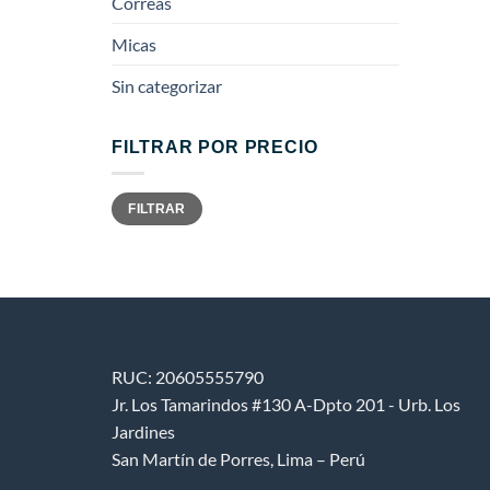
Correas
Micas
Sin categorizar
FILTRAR POR PRECIO
Precio
Precio
FILTRAR
mínimo
máximo
RUC: 20605555790
Jr. Los Tamarindos #130 A-Dpto 201 - Urb. Los
Jardines
San Martín de Porres, Lima – Perú