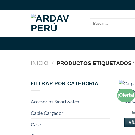
Saltar
al
contenido
Buscar
por:
INICIO
/
PRODUCTOS ETIQUETADOS “
FILTRAR POR CATEGORIA
¡Oferta!
Carga
Accesorios Smartwatch
S
Cable Cargador
AÑ
Case