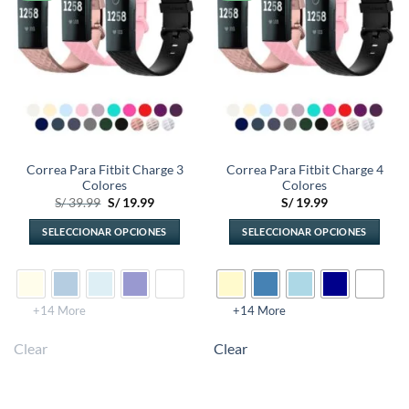
lista de
lista de
deseos
deseos
Correa Para Fitbit Charge 3
Correa Para Fitbit Charge 4
Colores
Colores
El
El
S/
39.99
S/
19.99
S/
19.99
precio
precio
original
actual
SELECCIONAR OPCIONES
SELECCIONAR OPCIONES
era:
es:
S/ 39.99.
S/ 19.99.
Este
Este
producto
producto
tiene
tiene
múltiples
múltiples
+14 More
+14 More
variantes.
variantes.
Clear
Clear
Las
Las
opciones
opciones
se
se
pueden
pueden