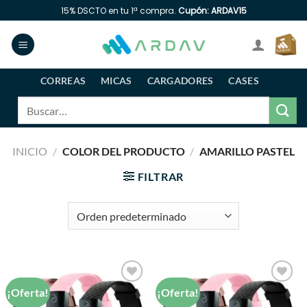
Saltar
15% DSCTO en tu 1ª compra.
Cupón: ARDAV15
al
contenido
CORREAS
MICAS
CARGADORES
CASES
Buscar
por:
INICIO
/
COLOR DEL PRODUCTO
/
AMARILLO PASTEL
FILTRAR
¡Oferta!
¡Oferta!
Añadir
Añadir
a la
a la