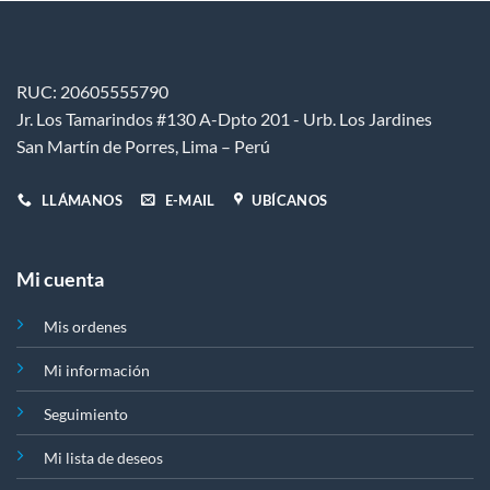
elegir
elegir
en
en
la
la
página
página
RUC: 20605555790
de
de
Jr. Los Tamarindos #130 A-Dpto 201 - Urb. Los Jardines
producto
producto
San Martín de Porres, Lima – Perú
LLÁMANOS
E-MAIL
UBÍCANOS
Mi cuenta
Mis ordenes
Mi información
Seguimiento
Mi lista de deseos