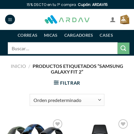
Saltar
15% DSCTO en tu 1ª compra.
Cupón: ARDAV15
al
contenido
CORREAS
MICAS
CARGADORES
CASES
Buscar
por:
INICIO
/
PRODUCTOS ETIQUETADOS “SAMSUNG
GALAXY FIT 2”
FILTRAR
Añadir
Añadir