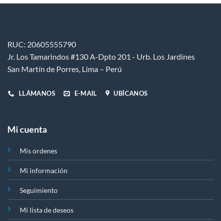
se
pueden
elegir
en
RUC: 20605555790
la
Jr. Los Tamarindos #130 A-Dpto 201 - Urb. Los Jardines
página
de
San Martín de Porres, Lima – Perú
producto
LLÁMANOS
E-MAIL
UBÍCANOS
Mi cuenta
Mis ordenes
Mi información
Seguimiento
Mi lista de deseos