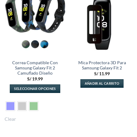
a la
a la
lista de
lista de
deseos
deseos
Correa Compatible Con
Mica Protectora 3D Para
Samsung Galaxy Fit 2
Samsung Galaxy Fit 2
Camuflado Diseño
S/
11.99
S/
19.99
AÑADIR AL CARRITO
SELECCIONAR OPCIONES
Este
producto
tiene
múltiples
Clear
variantes.
Las
opciones