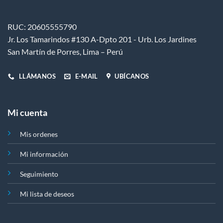
elegir
en
RUC: 20605555790
la
Jr. Los Tamarindos #130 A-Dpto 201 - Urb. Los Jardines
página
de
San Martín de Porres, Lima – Perú
producto
LLÁMANOS
E-MAIL
UBÍCANOS
Mi cuenta
Mis ordenes
Mi información
Seguimiento
Mi lista de deseos