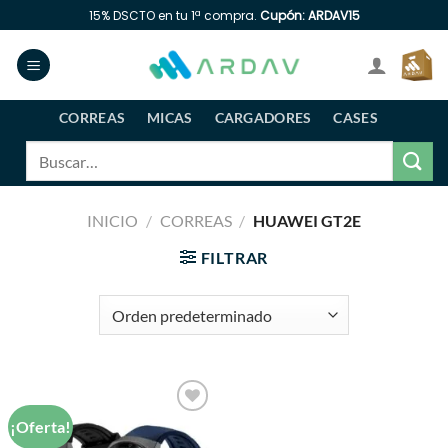
Saltar
15% DSCTO en tu 1ª compra.
Cupón: ARDAV15
al
contenido
CORREAS
MICAS
CARGADORES
CASES
Buscar
por:
INICIO
/
CORREAS
/
HUAWEI GT2E
FILTRAR
¡Oferta!
Añadir
a la