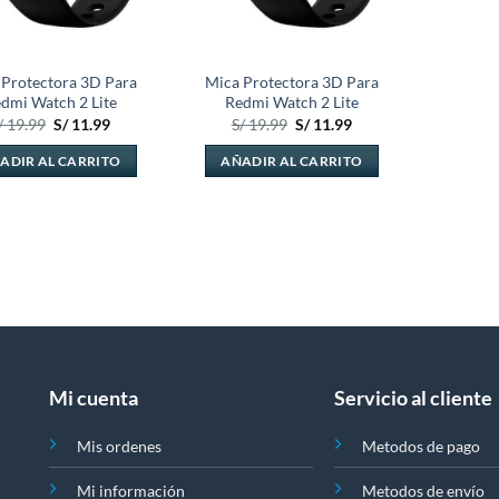
 Protectora 3D Para
Mica Protectora 3D Para
dmi Watch 2 Lite
Redmi Watch 2 Lite
El
El
El
El
/
19.99
S/
11.99
S/
19.99
S/
11.99
precio
precio
precio
precio
original
actual
original
actual
ADIR AL CARRITO
AÑADIR AL CARRITO
era:
es:
era:
es:
S/ 19.99.
S/ 11.99.
S/ 19.99.
S/ 11.99.
Mi cuenta
Servicio al cliente
Mis ordenes
Metodos de pago
Mi información
Metodos de envío