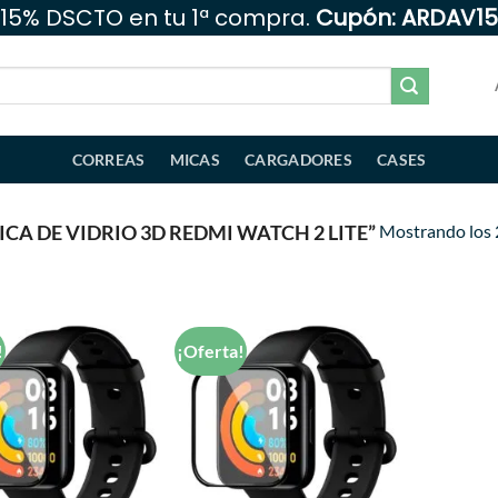
15% DSCTO en tu 1ª compra.
Cupón: ARDAV15
CORREAS
MICAS
CARGADORES
CASES
Mostrando los 
A DE VIDRIO 3D REDMI WATCH 2 LITE”
!
¡Oferta!
Añadir
Añadir
a la
a la
lista de
lista de
deseos
deseos