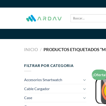
Saltar
al
contenido
Buscar
por:
INICIO
/
PRODUCTOS ETIQUETADOS “MIC
FILTRAR POR CATEGORIA
¡Oferta
Accesorios Smartwatch
Cable Cargador
Case