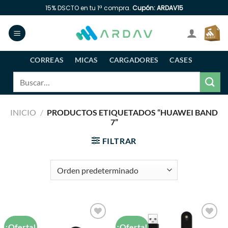
Saltar
15% DSCTO en tu 1ª compra.
Cupón: ARDAV15
al
contenido
CORREAS
MICAS
CARGADORES
CASES
Buscar
por:
INICIO
/
PRODUCTOS ETIQUETADOS “HUAWEI BAND
7”
FILTRAR
¡Oferta!
¡Oferta!
Añadir
Añadir