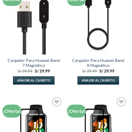
a la
a la
lista de
lista de
deseos
deseos
Cargador Para Huawei Band
Cargador Para Huawei Band
7 Magnético
8 Magnético
El
El
El
El
S/
39.99
S/
29.99
S/
39.99
S/
29.99
precio
precio
precio
precio
original
actual
original
actual
AÑADIR AL CARRITO
AÑADIR AL CARRITO
era:
es:
era:
es:
S/ 39.99.
S/ 29.99.
S/ 39.99.
S/ 29.99.
¡Oferta!
¡Oferta!
Añadir
Añadir
a la
a la
lista de
lista de
deseos
deseos