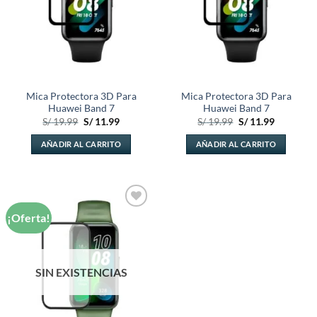
Mica Protectora 3D Para
Mica Protectora 3D Para
Huawei Band 7
Huawei Band 7
El
El
El
El
S/
19.99
S/
11.99
S/
19.99
S/
11.99
precio
precio
precio
precio
original
actual
original
actual
AÑADIR AL CARRITO
AÑADIR AL CARRITO
era:
es:
era:
es:
S/ 19.99.
S/ 11.99.
S/ 19.99.
S/ 11.99.
¡Oferta!
Añadir
a la
lista de
deseos
SIN EXISTENCIAS