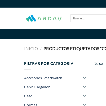
Saltar
al
contenido
Buscar
por:
INICIO
/
PRODUCTOS ETIQUETADOS “CO
FILTRAR POR CATEGORIA
No se h
Accesorios Smartwatch
Cable Cargador
Case
Correas