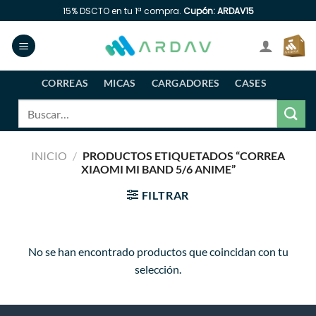
Saltar
15% DSCTO en tu 1ª compra.
Cupón: ARDAV15
al
contenido
CORREAS
MICAS
CARGADORES
CASES
Buscar
por:
INICIO
/
PRODUCTOS ETIQUETADOS “CORREA
XIAOMI MI BAND 5/6 ANIME”
FILTRAR
No se han encontrado productos que coincidan con tu
selección.