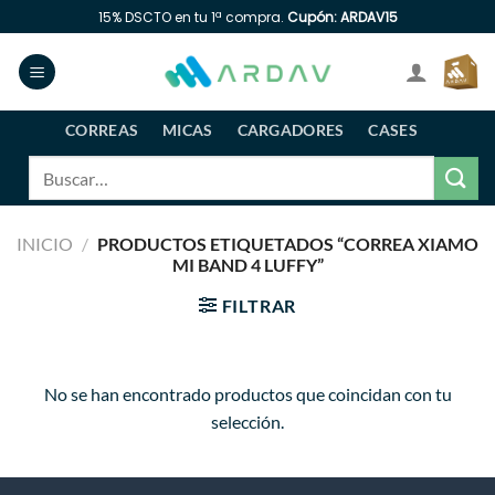
Saltar
15% DSCTO en tu 1ª compra.
Cupón: ARDAV15
al
contenido
CORREAS
MICAS
CARGADORES
CASES
Buscar
por:
INICIO
/
PRODUCTOS ETIQUETADOS “CORREA XIAMO
MI BAND 4 LUFFY”
FILTRAR
No se han encontrado productos que coincidan con tu
selección.