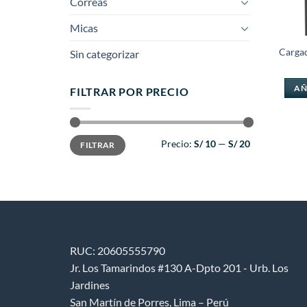
Correas
Micas
Carga
Sin categorizar
AÑ
FILTRAR POR PRECIO
Precio
Precio
Precio:
S/ 10
—
S/ 20
FILTRAR
mínimo
máximo
RUC: 20605555790
Jr. Los Tamarindos #130 A-Dpto 201 - Urb. Los
Jardines
San Martín de Porres, Lima – Perú