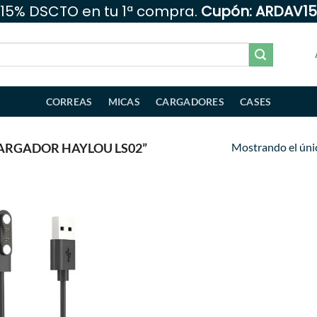
15% DSCTO en tu 1ª compra.
Cupón: ARDAV15
CORREAS
MICAS
CARGADORES
CASES
Mostrando el úni
ARGADOR HAYLOU LS02”
Añadir
a la
lista de
deseos