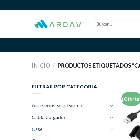
Saltar
al
contenido
Buscar
por:
INICIO
/
PRODUCTOS ETIQUETADOS “C
FILTRAR POR CATEGORIA
¡Oferta
Accesorios Smartwatch
Cable Cargador
Case