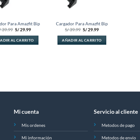
dor Para Amazfit Bip
Cargador Para Amazfit Bip
El
El
El
El
/
39.99
S/
29.99
S/
39.99
S/
29.99
precio
precio
precio
precio
original
actual
original
actual
ADIR AL CARRITO
AÑADIR AL CARRITO
era:
es:
era:
es:
S/ 39.99.
S/ 29.99.
S/ 39.99.
S/ 29.99.
Mi cuenta
Servicio al cliente
Mis ordenes
Metodos de pago
Mi información
Metodos de envío