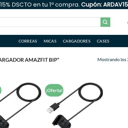
15% DSCTO en tu 1ª compra.
Cupón: ARDAV15
CORREAS
MICAS
CARGADORES
CASES
Mostrando los 
ARGADOR AMAZFIT BIP”
!
¡Oferta!
Añadir
Añadir
a la
a la
lista de
lista de
deseos
deseos