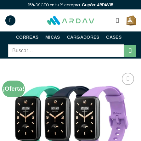
Saltar
15% DSCTO en tu 1ª compra.
Cupón: ARDAV15
al
contenido
CORREAS
MICAS
CARGADORES
CASES
Buscar
por:
¡Oferta!
Añadir
a la
lista de
deseos