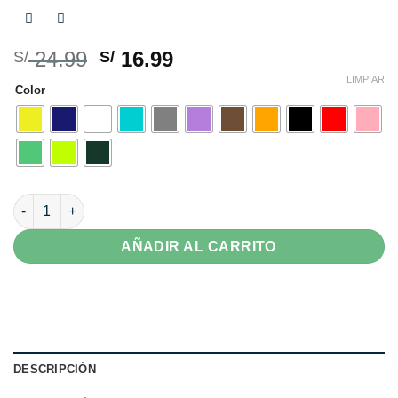
El
El
24.99
16.99
S/
S/
precio
precio
LIMPIAR
Color
original
actual
era:
es:
S/ 24.99.
S/ 16.99.
Correa Para Xiaomi Mi Band 7 Pro Colores cantidad
AÑADIR AL CARRITO
DESCRIPCIÓN