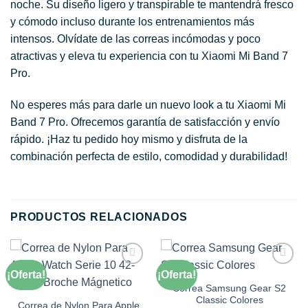
noche. Su diseño ligero y transpirable te mantendrá fresco
y cómodo incluso durante los entrenamientos más
intensos. Olvídate de las correas incómodas y poco
atractivas y eleva tu experiencia con tu Xiaomi Mi Band 7
Pro.
No esperes más para darle un nuevo look a tu Xiaomi Mi
Band 7 Pro. Ofrecemos garantía de satisfacción y envío
rápido. ¡Haz tu pedido hoy mismo y disfruta de la
combinación perfecta de estilo, comodidad y durabilidad!
PRODUCTOS RELACIONADOS
¡Oferta!
¡Oferta!
Añadir
Añadir
a la
a la
Correa Samsung Gear S2
lista de
lista de
Classic Colores
deseos
deseos
Correa de Nylon Para Apple